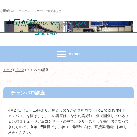
小田郁枝のチェンバロコンサートのお知らせ
小田郁枝
チェンバ
ODA Ikue
☆
小田郁枝
ロ
cembalo
トップ
›
ブログ
›
チェンバロ講座
チェンバロ講座
4月27日（日）15時より、尾道市のなかた美術館で「How to play the チ
ェンバロ」を開きます。この講座は、なかた美術館主催で開催しているチ
ェンバロミュージアムコンサートの中で、シリーズとして毎年おこなって
きたもので、今年で5回目です。参加ご希望の方は、直接美術館にお申し
込みください。