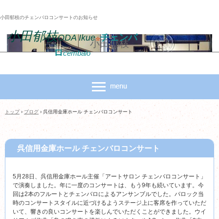
小田郁枝のチェンバロコンサートのお知らせ
小田郁枝
チェンバ
ODA Ikue
☆
小田郁枝
ロ
cembalo
トップ
›
ブログ
›
呉信用金庫ホール チェンバロコンサート
呉信用金庫ホール チェンバロコンサート
5月28日、呉信用金庫ホール主催「アートサロン チェンバロコンサート」
で演奏しました。年に一度のコンサートは、もう9年も続いています。今
回は2本のフルートとチェンバロによるアンサンブルでした。バロック当
時のコンサートスタイルに近づけるようステージ上に客席を作っていただ
いて、響きの良いコンサートを楽しんでいただくことができました。ウイ