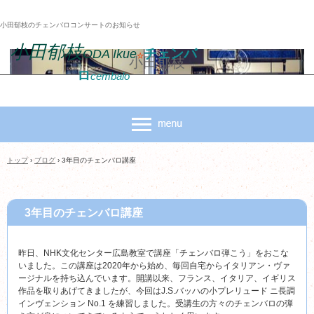
小田郁枝のチェンバロコンサートのお知らせ
小田郁枝
チェンバ
ODA Ikue
☆
小田郁枝
ロ
cembalo
トップ
›
ブログ
›
3年目のチェンバロ講座
3年目のチェンバロ講座
昨日、NHK文化センター広島教室で講座「チェンバロ弾こう」をおこな
いました。この講座は2020年から始め、毎回自宅からイタリアン・ヴァ
ージナルを持ち込んでいます。開講以来、フランス、イタリア、イギリス
作品を取りあげてきましたが、今回はJ.S.バッハの小プレリュード ニ長調
インヴェンション No.1 を練習しました。受講生の方々のチェンバロの弾