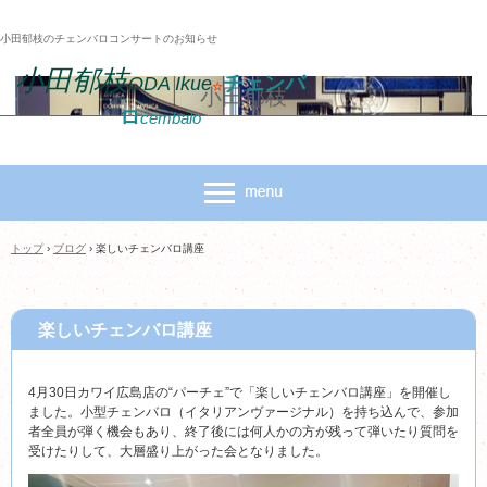
小田郁枝のチェンバロコンサートのお知らせ
小田郁枝
チェンバ
ODA Ikue
☆
小田郁枝
ロ
cembalo
トップ
›
ブログ
›
楽しいチェンバロ講座
楽しいチェンバロ講座
4月30日カワイ広島店の“パーチェ”で「楽しいチェンバロ講座」を開催し
ました。小型チェンバロ（イタリアンヴァージナル）を持ち込んで、参加
者全員が弾く機会もあり、終了後には何人かの方が残って弾いたり質問を
受けたりして、大層盛り上がった会となりました。